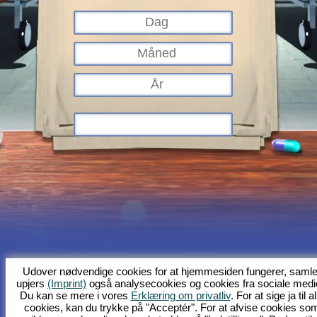
Udover nødvendige cookies for at hjemmesiden fungerer, samle
Hvad er Kapi Hospital?
Baggrundshistorien
Indhold
Skærmfotos
upjers
(Imprint)
også analysecookies og cookies fra sociale medi
Regler
Forum
GFB
Databeskyttelse
Kolofon
Kunde-support og
Du kan se mere i vores
Erklæring om privatliv
. For at sige ja til al
hjælp
Browserspil - Upjers.com
cookies, kan du trykke på "Acceptér". For at afvise cookies so
Håndtér cookies