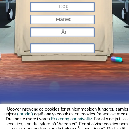
Hvad er Kapi Hospital?
Baggrundshistorien
Indhold
Skærmfotos
Udover nødvendige cookies for at hjemmesiden fungerer, samler
upjers
(Imprint)
også analysecookies og cookies fra sociale medier
Regler
Forum
GFB
Databeskyttelse
Kolofon
Kunde-support og
Du kan se mere i vores
Erklæring om privatliv
. For at sige ja til all
hjælp
Browserspil - Upjers.com
cookies, kan du trykke på "Acceptér". For at afvise cookies som
Håndtér cookies
ikke er nødvendige, kan du trykke på "Indstillinger". Du kan til