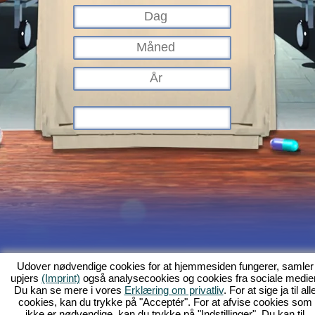
Hvad er Kapi Hospital?
Baggrundshistorien
Indhold
Skærmfotos
Udover nødvendige cookies for at hjemmesiden fungerer, samler
upjers
(Imprint)
også analysecookies og cookies fra sociale medier
Regler
Forum
GFB
Databeskyttelse
Kolofon
Kunde-support og
Du kan se mere i vores
Erklæring om privatliv
. For at sige ja til all
hjælp
Browserspil - Upjers.com
cookies, kan du trykke på "Acceptér". For at afvise cookies som
Håndtér cookies
ikke er nødvendige, kan du trykke på "Indstillinger". Du kan til