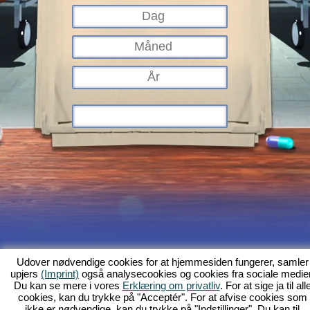
Hvad er Kapi Hospital?
Baggrundshistorien
Indhold
Skærmfotos
Udover nødvendige cookies for at hjemmesiden fungerer, samler
upjers
(Imprint)
også analysecookies og cookies fra sociale medier
Regler
Forum
GFB
Databeskyttelse
Kolofon
Kunde-support og
Du kan se mere i vores
Erklæring om privatliv
. For at sige ja til all
hjælp
Browserspil - Upjers.com
cookies, kan du trykke på "Acceptér". For at afvise cookies som
Håndtér cookies
ikke er nødvendige, kan du trykke på "Indstillinger". Du kan til